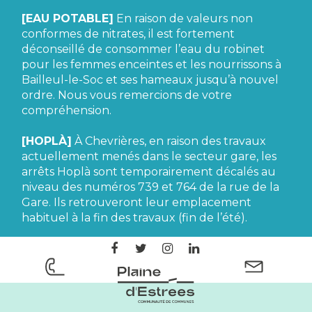
[EAU POTABLE]
En raison de valeurs non
conformes de nitrates, il est fortement
déconseillé de consommer l’eau du robinet
pour les femmes enceintes et les nourrissons à
Bailleul-le-Soc et ses hameaux jusqu’à nouvel
ordre. Nous vous remercions de votre
compréhension.
[HOPLÀ]
À Chevrières, en raison des travaux
actuellement menés dans le secteur gare, les
arrêts Hoplà sont temporairement décalés au
niveau des numéros 739 et 764 de la rue de la
Gare. Ils retrouveront leur emplacement
habituel à la fin des travaux (fin de l’été).
Lien
Lien
Lien
Lien
vers
vers
vers
vers
le
le
le
le
CC
compte
compte
compte
compte
Plaine