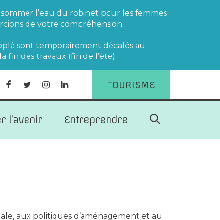
consommer l’eau du robinet pour les femmes
ercions de votre compréhension.
 Hoplà sont temporairement décalés au
fin des travaux (fin de l’été).
TOURISME
Lien
Lien
Lien
Lien
vers
vers
vers
vers
le
le
le
le
Recherche
r l’avenir
Entreprendre
compte
compte
compte
compte
Facebook
Twitter
Instagram
Linkedin
FERMER
oriale, aux politiques d’aménagement et au