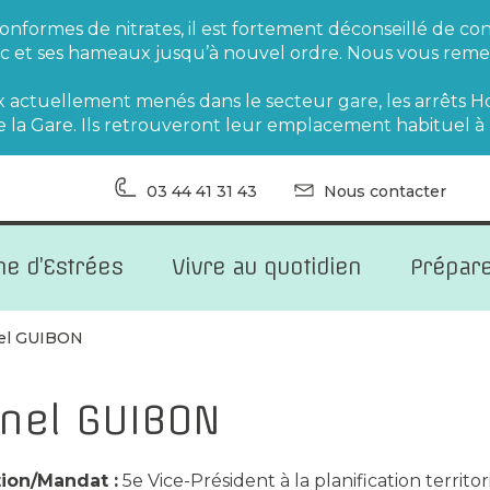
onformes de nitrates, il est fortement déconseillé de 
-Soc et ses hameaux jusqu’à nouvel ordre. Nous vous rem
ux actuellement menés dans le secteur gare, les arrêts
la Gare. Ils retrouveront leur emplacement habituel à la 
03 44 41 31 43
Nous contacter
ine d’Estrées
Vivre au quotidien
Prépare
el GUIBON
onel GUIBON
ion/Mandat :
5e Vice-Président à la planification territ