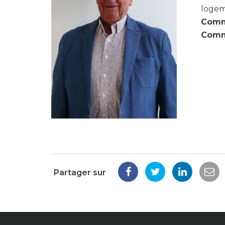
logem
Commi
Comm
Partager sur
Partager
Partager
Partage
Pa
sur
sur
sur
par
Facebook
Twitter
LinkedI
em