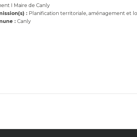
ent I Maire de Canly
ssion(s) :
Planification territoriale, aménagement et 
une :
Canly
r
rtager
n
ail