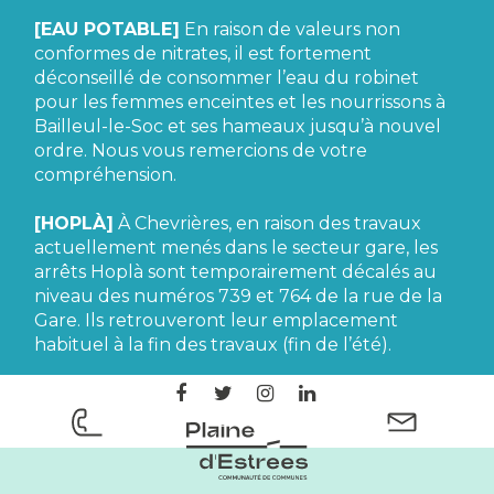
[EAU POTABLE]
En raison de valeurs non
conformes de nitrates, il est fortement
déconseillé de consommer l’eau du robinet
pour les femmes enceintes et les nourrissons à
Bailleul-le-Soc et ses hameaux jusqu’à nouvel
ordre. Nous vous remercions de votre
compréhension.
[HOPLÀ]
À Chevrières, en raison des travaux
actuellement menés dans le secteur gare, les
arrêts Hoplà sont temporairement décalés au
niveau des numéros 739 et 764 de la rue de la
Gare. Ils retrouveront leur emplacement
habituel à la fin des travaux (fin de l’été).
Lien
Lien
Lien
Lien
vers
vers
vers
vers
le
le
le
le
CC
compte
compte
compte
compte
Plaine