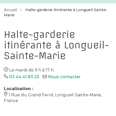
Facebook
Twitter
Instagram
Linkedin
d'Estrées
Accueil
Halte-garderie itinérante à Longueil-Sainte-
Marie
Halte-garderie
itinérante à Longueil-
Sainte-Marie
Le mardi de 9 h à 17 h
03 44 41 83 25
Nous contacter
Localisation :
1 Rue du Grand Ferré, Longueil-Sainte-Marie,
France