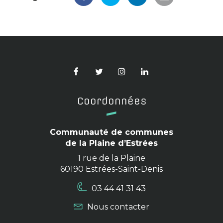
Partager
Partager
Partager
Partager
sur
sur
sur
par
Facebook
Twitter
LinkedIn
email
Lien
Lien
Lien
Lien
vers
vers
vers
vers
le
le
le
le
Coordonnées
compte
compte
compte
compte
Facebook
Twitter
Instagram
Linkedin
Communauté de communes
de la Plaine d’Estrées
1 rue de la Plaine
60190 Estrées-Saint-Denis
03 44 41 31 43
Nous contacter