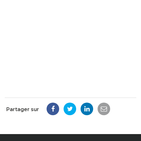
Partager sur
Partager
Partager
Partager
Partager
sur
sur
sur
par
Facebook
Twitter
LinkedIn
email