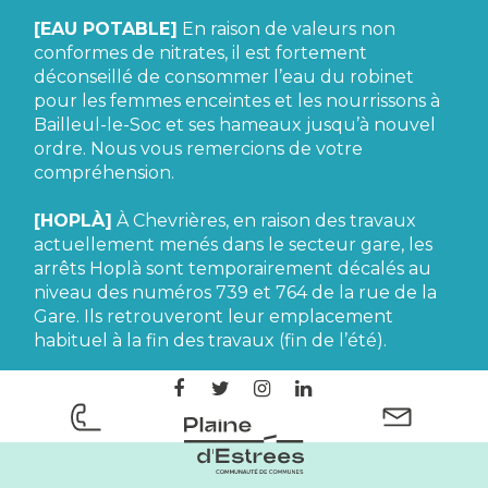
[EAU POTABLE]
En raison de valeurs non
conformes de nitrates, il est fortement
déconseillé de consommer l’eau du robinet
pour les femmes enceintes et les nourrissons à
Bailleul-le-Soc et ses hameaux jusqu’à nouvel
ordre. Nous vous remercions de votre
compréhension.
[HOPLÀ]
À Chevrières, en raison des travaux
actuellement menés dans le secteur gare, les
arrêts Hoplà sont temporairement décalés au
niveau des numéros 739 et 764 de la rue de la
Gare. Ils retrouveront leur emplacement
habituel à la fin des travaux (fin de l’été).
Lien
Lien
Lien
Lien
vers
vers
vers
vers
le
le
le
le
CC
compte
compte
compte
compte
Plaine