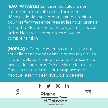
[EAU POTABLE]
En raison de valeurs non
conformes de nitrates, il est fortement
déconseillé de consommer l’eau du robinet
pour les femmes enceintes et les nourrissons à
Bailleul-le-Soc et ses hameaux jusqu’à nouvel
ordre. Nous vous remercions de votre
compréhension.
[HOPLÀ]
À Chevrières, en raison des travaux
actuellement menés dans le secteur gare, les
arrêts Hoplà sont temporairement décalés au
niveau des numéros 739 et 764 de la rue de la
Gare. Ils retrouveront leur emplacement
habituel à la fin des travaux (fin de l’été).
Lien
Lien
Lien
Lien
vers
vers
vers
vers
le
le
le
le
CC
compte
compte
compte
compte
Plaine