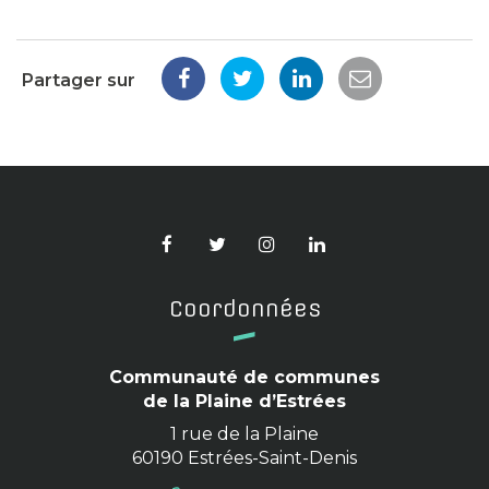
Partager sur
Partager
Partager
Partager
Partager
sur
sur
sur
par
Facebook
Twitter
LinkedIn
email
Lien
Lien
Lien
Lien
vers
vers
vers
vers
le
le
le
le
Coordonnées
compte
compte
compte
compte
Facebook
Twitter
Instagram
Linkedin
Communauté de communes
de la Plaine d’Estrées
1 rue de la Plaine
60190 Estrées-Saint-Denis