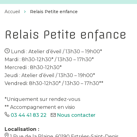
Facebook
Twitter
Instagram
Linkedin
d'Estrées
Accueil
Relais Petite enfance
Relais Petite enfance
Lundi : Atelier d’éveil / 13h30 – 19h00*
Mardi : 8h30-12h30* / 13h30 – 17h30*
Mercredi : 8h30-12h30*
Jeudi : Atelier d’éveil / 13h30 – 19h00*
Vendredi: 8h30-12h30* / 13h30 – 17h30**
*Uniquement sur rendez-vous
** Accompagnement en visio
03 44 41 83 22
Nous contacter
Localisation :
1 Rue de la Plaine, 60190 Estrées-Saint-Denis,